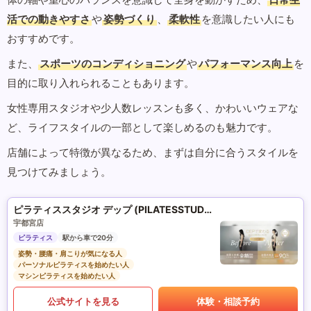
活での動きやすさ
や
姿勢づくり
、
柔軟性
を意識したい人にも
おすすめです。
また、
スポーツのコンディショニング
や
パフォーマンス向上
を
目的に取り入れられることもあります。
女性専用スタジオや少人数レッスンも多く、かわいいウェアな
ど、ライフスタイルの一部として楽しめるのも魅力です。
店舗によって特徴が異なるため、まずは自分に合うスタイルを
見つけてみましょう。
ピラティススタジオ デップ (PILATESSTUDIO DEP)
宇都宮店
ピラティス
駅から車で20分
姿勢・腰痛・肩こりが気になる人
パーソナルピラティスを始めたい人
マシンピラティスを始めたい人
公式サイトを見る
体験・相談予約