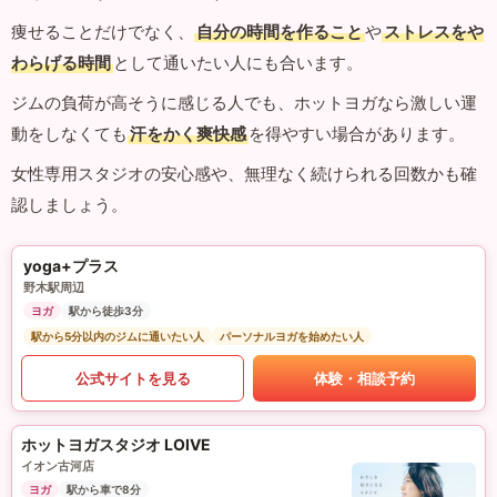
痩せることだけでなく、
自分の時間を作ること
や
ストレスをや
わらげる時間
として通いたい人にも合います。
ジムの負荷が高そうに感じる人でも、ホットヨガなら激しい運
動をしなくても
汗をかく爽快感
を得やすい場合があります。
女性専用スタジオの安心感や、無理なく続けられる回数かも確
認しましょう。
yoga+プラス
野木駅周辺
ヨガ
駅から徒歩3分
駅から5分以内のジムに通いたい人
パーソナルヨガを始めたい人
公式サイトを見る
体験・相談予約
ホットヨガスタジオ LOIVE
イオン古河店
ヨガ
駅から車で8分