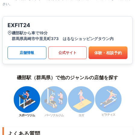
さい。
EXFIT24
磯部駅から車で19分
群馬県高崎市中里見町373 はるなショッピングタウン内
体験・相談予約
店舗情報
公式サイト
磯部駅（群馬県）で他のジャンルの店舗を探す
ピラティス
スポーツジム
パーソナルジム
ヨガ
よくある質問