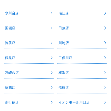
氷川台店
瑞江店
国領店
田無店
鴨居店
川崎店
鶴見店
二俣川店
宮崎台店
横浜店
蘇我店
船橋店
南行徳店
イオンモール川口店