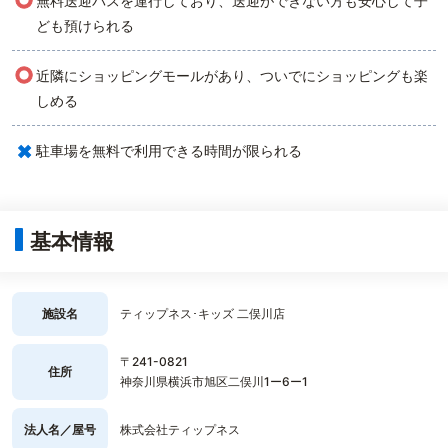
○
無料送迎バスを運行しており、送迎ができない方も安心して子
ども預けられる
○
近隣にショッピングモールがあり、ついでにショッピングも楽
しめる
×
駐車場を無料で利用できる時間が限られる
基本情報
施設名
ティップネス･キッズ 二俣川店
〒241-0821
住所
神奈川県横浜市旭区二俣川1ー6ー1
法人名／屋号
株式会社ティップネス