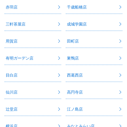
赤羽店
千歳船橋店
三軒茶屋店
成城学園店
用賀店
田町店
有明ガーデン店
巣鴨店
目白店
西葛西店
仙川店
高円寺店
辻堂店
江ノ島店
横浜店
みなとみらい店