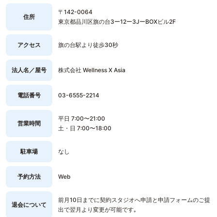
〒142-0064
住所
東京都品川区旗の台3ー12ー3JーBOXビル2F
アクセス
旗の台駅より徒歩30秒
法人名／屋号
株式会社 Wellness X Asia
電話番号
03-6555-2214
平日 7:00〜21:00
営業時間
土・日 7:00〜18:00
駐車場
なし
予約方法
Web
前月10日までに契約スタジオへ申請と申請フォームのご提
退会について
出で翌月より変更が可能です｡