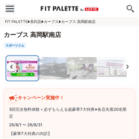
FIT PALETTE
系列店
カーブス
カーブス 高岡駅南店
カーブス 高岡駅南店
スポーツジム
キャンペーン実施中！
3回完全無料体験＋必ずもらえる超豪華7大特典※各店先着20名限
定
26/8/1 〜 26/8/31
【豪華7大特典の内訳】