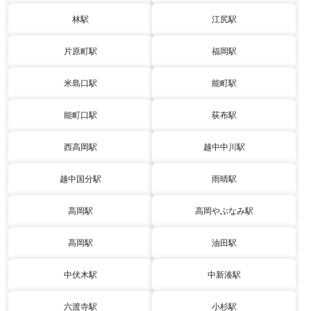
林駅
江尻駅
片原町駅
福岡駅
米島口駅
能町駅
能町口駅
荻布駅
西高岡駅
越中中川駅
越中国分駅
雨晴駅
高岡駅
高岡やぶなみ駅
高岡駅
油田駅
中伏木駅
中新湊駅
六渡寺駅
小杉駅