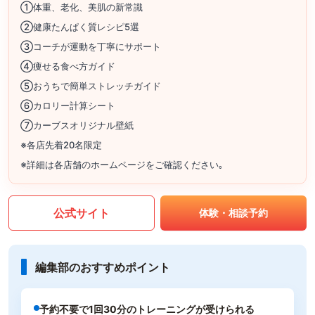
①体重、老化、美肌の新常識
②健康たんぱく質レシピ5選
③コーチが運動を丁寧にサポート
④痩せる食べ方ガイド
⑤おうちで簡単ストレッチガイド
⑥カロリー計算シート
⑦カーブスオリジナル壁紙
※各店先着20名限定
※詳細は各店舗のホームページをご確認ください｡
公式サイト
体験・相談予約
編集部のおすすめポイント
予約不要で1回30分のトレーニングが受けられる