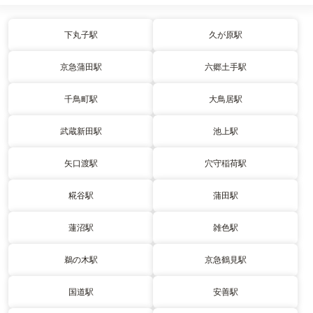
下丸子駅
久が原駅
京急蒲田駅
六郷土手駅
千鳥町駅
大鳥居駅
武蔵新田駅
池上駅
矢口渡駅
穴守稲荷駅
糀谷駅
蒲田駅
蓮沼駅
雑色駅
鵜の木駅
京急鶴見駅
国道駅
安善駅