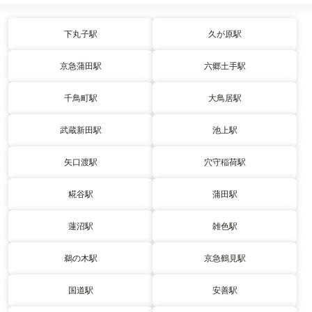
下丸子駅
久が原駅
京急蒲田駅
六郷土手駅
千鳥町駅
大鳥居駅
武蔵新田駅
池上駅
矢口渡駅
穴守稲荷駅
糀谷駅
蒲田駅
蓮沼駅
雑色駅
鵜の木駅
京急鶴見駅
国道駅
安善駅