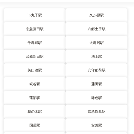
下丸子駅
久が原駅
京急蒲田駅
六郷土手駅
千鳥町駅
大鳥居駅
武蔵新田駅
池上駅
矢口渡駅
穴守稲荷駅
糀谷駅
蒲田駅
蓮沼駅
雑色駅
鵜の木駅
京急鶴見駅
国道駅
安善駅