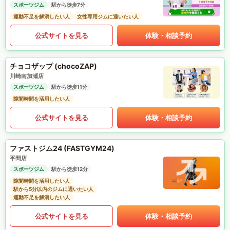
スポーツジム
駅から徒歩7分
運動不足を解消したい人
女性専用ジムに通いたい人
公式サイトを見る
体験・相談予約
チョコザップ (chocoZAP)
川崎南加瀬店
スポーツジム
駅から徒歩11分
隙間時間を活用したい人
公式サイトを見る
体験・相談予約
ファストジム24 (FASTGYM24)
平間店
スポーツジム
駅から徒歩12分
隙間時間を活用したい人
駅から5分以内のジムに通いたい人
運動不足を解消したい人
公式サイトを見る
体験・相談予約