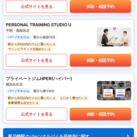
公式サイトを見る
体験・相談予約
PERSONAL TRAINING STUDIO U
平間・鹿島田店
パーソナルジム
駅から徒歩12分
駅から5分以内のジムに通いたい人
マシンピラティスを始めたい人
公式サイトを見る
体験・相談予約
プライベートジムHPER(ハイパー)
横浜矢向店
パーソナルジム
駅から車で4分
駅から5分以内のジムに通いたい人
とにかく痩せたい人
食事管理も任せたい人
公式サイトを見る
体験・相談予約
新川崎駅のパーソナルジムを目的別に探す