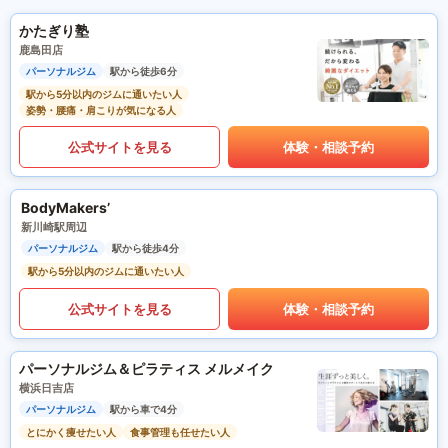
かたぎり塾
鹿島田店
パーソナルジム
駅から徒歩6分
駅から5分以内のジムに通いたい人
姿勢・腰痛・肩こりが気になる人
公式サイトを見る
体験・相談予約
BodyMakers’
新川崎駅周辺
パーソナルジム
駅から徒歩4分
駅から5分以内のジムに通いたい人
公式サイトを見る
体験・相談予約
パーソナルジム＆ピラティス メルメイク
横浜日吉店
パーソナルジム
駅から車で4分
とにかく痩せたい人
食事管理も任せたい人