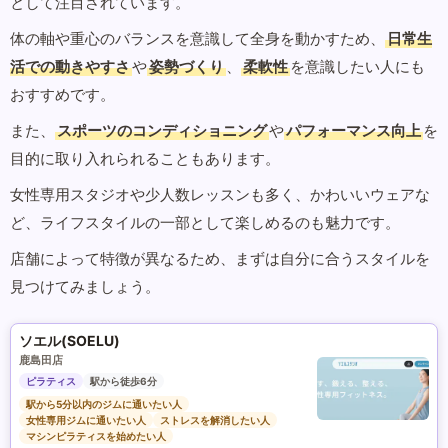
として注目されています。
体の軸や重心のバランスを意識して全身を動かすため、
日常生
活での動きやすさ
や
姿勢づくり
、
柔軟性
を意識したい人にも
おすすめです。
また、
スポーツのコンディショニング
や
パフォーマンス向上
を
目的に取り入れられることもあります。
女性専用スタジオや少人数レッスンも多く、かわいいウェアな
ど、ライフスタイルの一部として楽しめるのも魅力です。
店舗によって特徴が異なるため、まずは自分に合うスタイルを
見つけてみましょう。
ソエル(SOELU)
鹿島田店
ピラティス
駅から徒歩6分
駅から5分以内のジムに通いたい人
女性専用ジムに通いたい人
ストレスを解消したい人
マシンピラティスを始めたい人