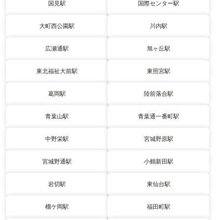
国見駅
国際センター駅
大町西公園駅
川内駅
広瀬通駅
旭ヶ丘駅
東北福祉大前駅
東照宮駅
葛岡駅
陸前落合駅
青葉山駅
青葉通一番町駅
中野栄駅
宮城野原駅
宮城野通駅
小鶴新田駅
岩切駅
東仙台駅
榴ケ岡駅
福田町駅