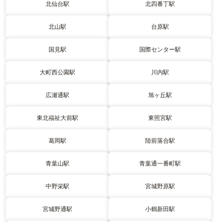
北仙台駅
北四番丁駅
北山駅
台原駅
国見駅
国際センター駅
大町西公園駅
川内駅
広瀬通駅
旭ヶ丘駅
東北福祉大前駅
東照宮駅
葛岡駅
陸前落合駅
青葉山駅
青葉通一番町駅
中野栄駅
宮城野原駅
宮城野通駅
小鶴新田駅