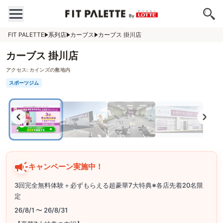
FIT PALETTE
系列店
カーブス
カーブス 掛川店
カーブス 掛川店
アクセス:
カインズの敷地内
スポーツジム
キャンペーン実施中！
3回完全無料体験＋必ずもらえる超豪華7大特典※各店先着20名限
定
26/8/1 〜 26/8/31