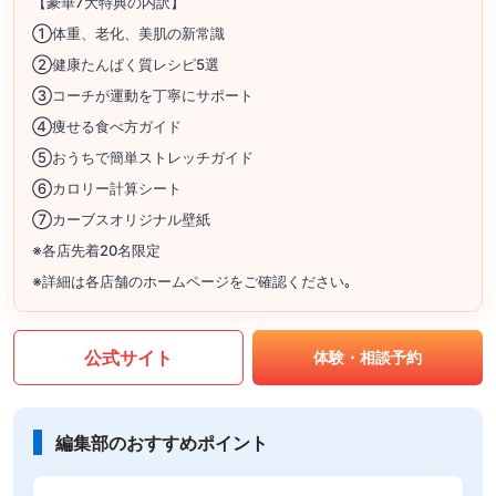
【豪華7大特典の内訳】
①体重、老化、美肌の新常識
②健康たんぱく質レシピ5選
③コーチが運動を丁寧にサポート
④痩せる食べ方ガイド
⑤おうちで簡単ストレッチガイド
⑥カロリー計算シート
⑦カーブスオリジナル壁紙
※各店先着20名限定
※詳細は各店舗のホームページをご確認ください｡
公式サイト
体験・相談予約
編集部のおすすめポイント