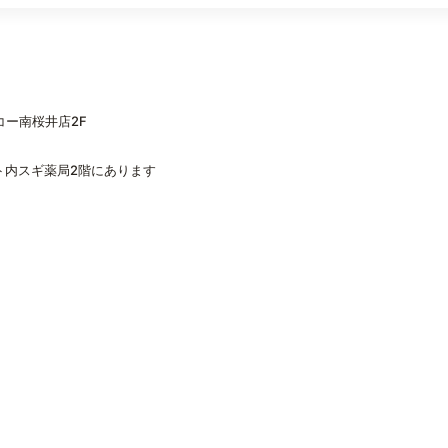
コー南桜井店2F
ト内スギ薬局2階にあります