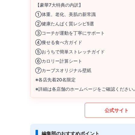
【豪華7大特典の内訳】
①体重、老化、美肌の新常識
②健康たんぱく質レシピ5選
③コーチが運動を丁寧にサポート
④痩せる食べ方ガイド
⑤おうちで簡単ストレッチガイド
⑥カロリー計算シート
⑦カーブスオリジナル壁紙
※各店先着20名限定
※詳細は各店舗のホームページをご確認ください
公式サイト
編集部のおすすめポイント