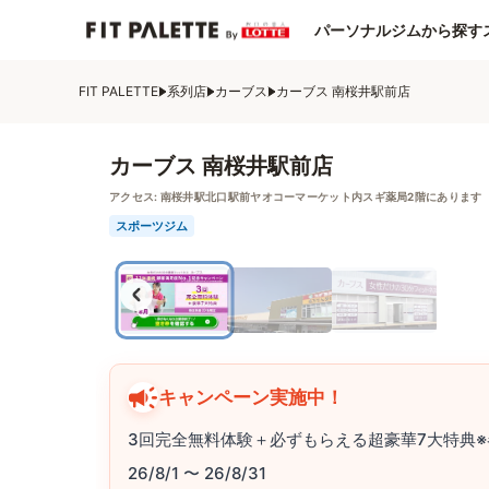
パーソナルジムから探す
FIT PALETTE
系列店
カーブス
カーブス 南桜井駅前店
カーブス 南桜井駅前店
アクセス:
南桜井駅北口駅前ヤオコーマーケット内スギ薬局2階にあります
スポーツジム
キャンペーン実施中！
3回完全無料体験＋必ずもらえる超豪華7大特典※
26/8/1 〜 26/8/31