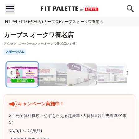
FIT PALETTE
系列店
カーブス
カーブス オークワ養老店
カーブス オークワ養老店
アクセス:
スーパーセンターオークワ養老店レジ前
スポーツジム
キャンペーン実施中！
3回完全無料体験＋必ずもらえる超豪華7大特典※各店先着20名限
定
26/8/1 〜 26/8/31