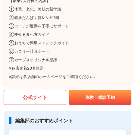
【豪華7大特典の内訳】
①体重、老化、美肌の新常識
②健康たんぱく質レシピ5選
③コーチが運動を丁寧にサポート
④痩せる食べ方ガイド
⑤おうちで簡単ストレッチガイド
⑥カロリー計算シート
⑦カーブスオリジナル壁紙
※各店先着20名限定
※詳細は各店舗のホームページをご確認ください｡
公式サイト
体験・相談予約
編集部のおすすめポイント