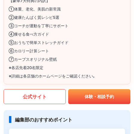
【豪華7大特典の内訳】
①体重、老化、美肌の新常識
②健康たんぱく質レシピ5選
③コーチが運動を丁寧にサポート
④痩せる食べ方ガイド
⑤おうちで簡単ストレッチガイド
⑥カロリー計算シート
⑦カーブスオリジナル壁紙
※各店先着20名限定
※詳細は各店舗のホームページをご確認ください｡
公式サイト
体験・相談予約
編集部のおすすめポイント