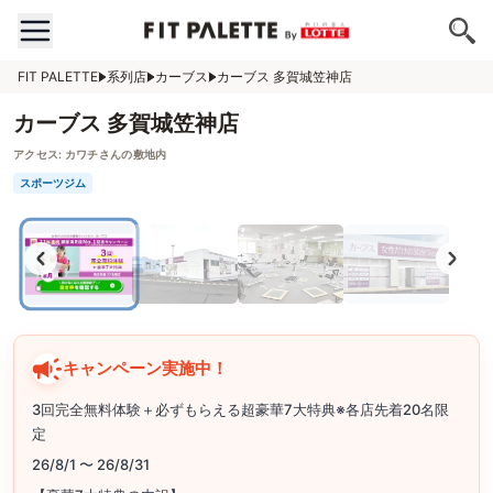
FIT PALETTE
系列店
カーブス
カーブス 多賀城笠神店
カーブス 多賀城笠神店
アクセス:
カワチさんの敷地内
スポーツジム
キャンペーン実施中！
3回完全無料体験＋必ずもらえる超豪華7大特典※各店先着20名限
定
26/8/1 〜 26/8/31