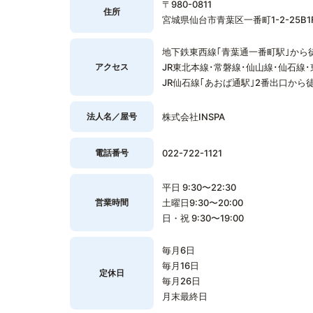
〒980-0811
住所
宮城県仙台市青葉区一番町1-2-25B1
地下鉄東西線｢青葉通一番町駅｣から
アクセス
JR東北本線･常磐線･仙山線･仙石線
JR仙石線｢あおば通駅｣2番出口から
法人名／屋号
株式会社INSPA
電話番号
022-722-1121
平日 9:30〜22:30
営業時間
土曜日9:30〜20:00
日・祝 9:30〜19:00
毎月6日
毎月16日
定休日
毎月26日
月末最終日