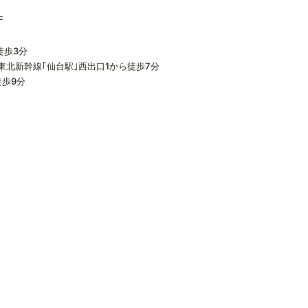
F
徒歩3分
･東北新幹線｢仙台駅｣西出口1から徒歩7分
徒歩9分