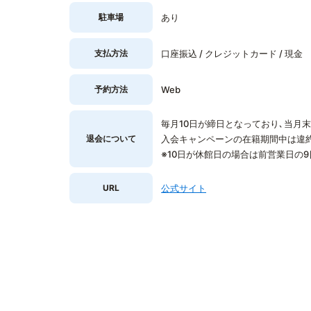
駐車場
あり
支払方法
口座振込 / クレジットカード / 現金
予約方法
Web
毎月10日が締日となっており､当月
退会について
入会キャンペーンの在籍期間中は違
※10日が休館日の場合は前営業日の
URL
公式サイト