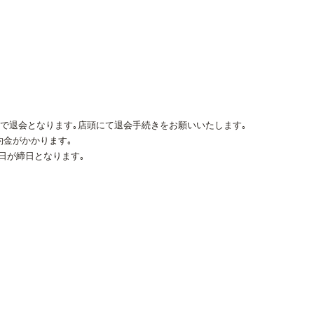
末で退会となります｡店頭にて退会手続きをお願いいたします｡
約金がかかります｡
9日が締日となります｡