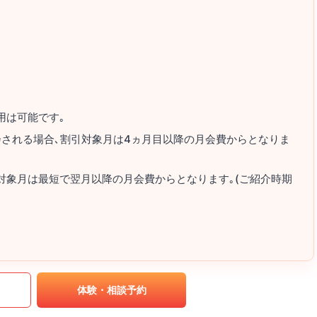
用は可能です｡
会される場合､割引対象月は4ヵ月目以降の月会費からとなりま
対象月は最短で翌月以降の月会費からとなります｡(ご紹介時期
｡
体験・相談予約