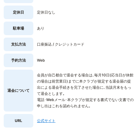
定休日
定休日なし
駐車場
あり
支払方法
口座振込 / クレジットカード
予約方法
Web
会員が自己都合で退会する場合は､毎月10日(応当日が休館
の場合は前営業日)までに本クラブが規定する退会届の提
出による退会手続きを完了させた場合に､当該月末をもっ
退会について
て退会とします｡
電話･Webメール･本クラブが規定する書式でない文書での
申し出はこれを認められません｡
URL
公式サイト