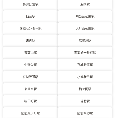
あおば通駅
五橋駅
仙台駅
勾当台公園駅
国際センター駅
大町西公園駅
川内駅
広瀬通駅
青葉山駅
青葉通一番町駅
中野栄駅
宮城野原駅
宮城野通駅
小鶴新田駅
東仙台駅
榴ケ岡駅
福田町駅
苦竹駅
陸前原ノ町駅
陸前高砂駅