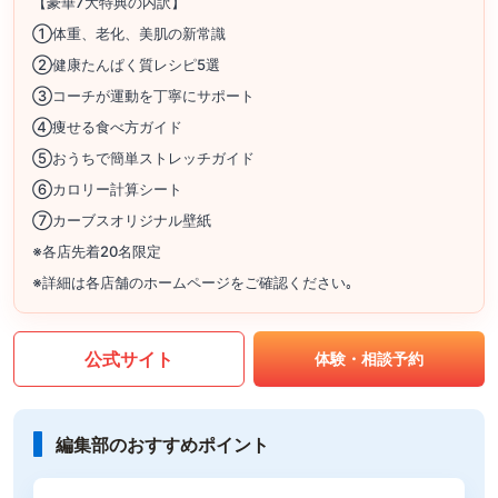
【豪華7大特典の内訳】
①体重、老化、美肌の新常識
②健康たんぱく質レシピ5選
③コーチが運動を丁寧にサポート
④痩せる食べ方ガイド
⑤おうちで簡単ストレッチガイド
⑥カロリー計算シート
⑦カーブスオリジナル壁紙
※各店先着20名限定
※詳細は各店舗のホームページをご確認ください｡
公式サイト
体験・相談予約
編集部のおすすめポイント