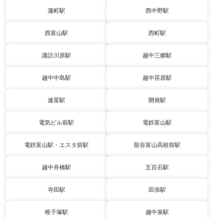
蓮町駅
西中野駅
西富山駅
西町駅
諏訪川原駅
越中三郷駅
越中中島駅
越中荏原駅
速星駅
開発駅
電気ビル前駅
電鉄富山駅
電鉄富山駅・エスタ前駅
龍谷富山高校前駅
越中舟橋駅
五百石駅
寺田駅
田添駅
稚子塚駅
越中泉駅