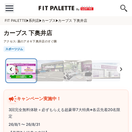
FIT PALETTE
系列店
カーブス
カーブス 下奥井店
カーブス 下奥井店
アクセス:
薬のアオキ下奥井店のすぐ隣
スポーツジム
キャンペーン実施中！
3回完全無料体験＋必ずもらえる超豪華7大特典※各店先着20名限
定
26/8/1 〜 26/8/31