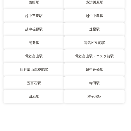
西町駅
諏訪川原駅
越中三郷駅
越中中島駅
越中荏原駅
速星駅
開発駅
電気ビル前駅
電鉄富山駅
電鉄富山駅・エスタ前駅
龍谷富山高校前駅
越中舟橋駅
五百石駅
寺田駅
田添駅
稚子塚駅