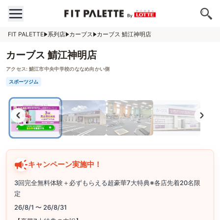
FIT PALETTE
系列店
カーブス
カーブス 鯖江神明店
カーブス 鯖江神明店
アクセス:
鯖江市中央中学校のななめ向かい側
スポーツジム
キャンペーン実施中！
3回完全無料体験＋必ずもらえる超豪華7大特典※各店先着20名限
定
26/8/1 〜 26/8/31