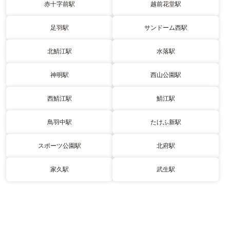
赤十字前駅
越前花堂駅
足羽駅
サンドーム西駅
北鯖江駅
水落駅
神明駅
西山公園駅
西鯖江駅
鯖江駅
鳥羽中駅
たけふ新駅
スポーツ公園駅
北府駅
家久駅
武生駅