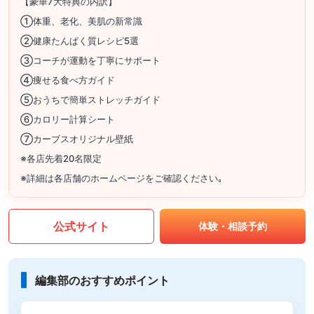
【豪華7大特典の内訳】
①体重、老化、美肌の新常識
②健康たんぱく質レシピ5選
③コーチが運動を丁寧にサポート
④痩せる食べ方ガイド
⑤おうちで簡単ストレッチガイド
⑥カロリー計算シート
⑦カーブスオリジナル壁紙
※各店先着20名限定
※詳細は各店舗のホームページをご確認ください｡
公式サイト
体験・相談予約
編集部のおすすめポイント