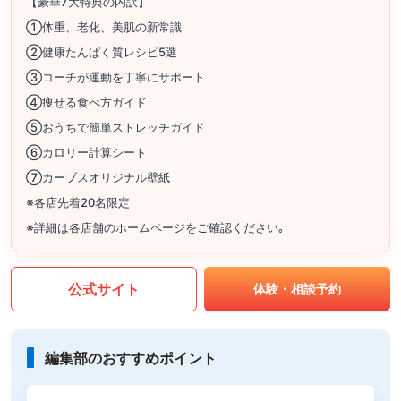
【豪華7大特典の内訳】
①体重、老化、美肌の新常識
②健康たんぱく質レシピ5選
③コーチが運動を丁寧にサポート
④痩せる食べ方ガイド
⑤おうちで簡単ストレッチガイド
⑥カロリー計算シート
⑦カーブスオリジナル壁紙
※各店先着20名限定
※詳細は各店舗のホームページをご確認ください｡
公式サイト
体験・相談予約
編集部のおすすめポイント