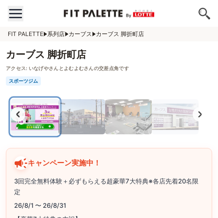
FIT PALETTE
系列店
カーブス
カーブス 脚折町店
カーブス 脚折町店
アクセス:
いなげやさんとよむよむさんの交差点角です
スポーツジム
キャンペーン実施中！
3回完全無料体験＋必ずもらえる超豪華7大特典※各店先着20名限
定
26/8/1 〜 26/8/31