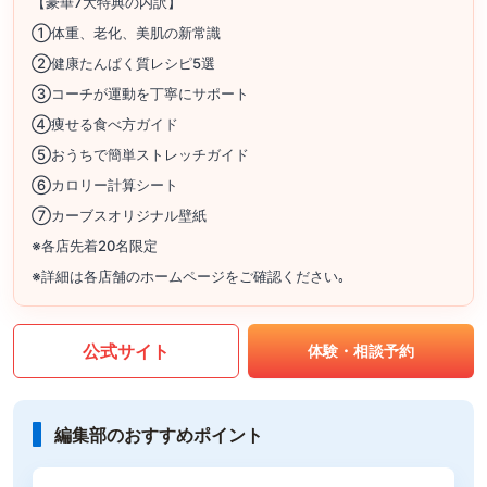
【豪華7大特典の内訳】
①体重、老化、美肌の新常識
②健康たんぱく質レシピ5選
③コーチが運動を丁寧にサポート
④痩せる食べ方ガイド
⑤おうちで簡単ストレッチガイド
⑥カロリー計算シート
⑦カーブスオリジナル壁紙
※各店先着20名限定
※詳細は各店舗のホームページをご確認ください｡
公式サイト
体験・相談予約
編集部のおすすめポイント