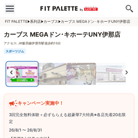
FIT PALETTE
系列店
カーブス
カーブス MEGAドン･キホーテUNY伊那店
カーブス MEGAドン･キホーテUNY伊那店
アクセス:
JR飯田線伊那市駅徒歩約15分
スポーツジム
キャンペーン実施中！
3回完全無料体験＋必ずもらえる超豪華7大特典※各店先着20名限
定
26/8/1 〜 26/8/31