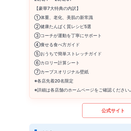
【豪華7大特典の内訳】
①体重、老化、美肌の新常識
②健康たんぱく質レシピ5選
③コーチが運動を丁寧にサポート
④痩せる食べ方ガイド
⑤おうちで簡単ストレッチガイド
⑥カロリー計算シート
⑦カーブスオリジナル壁紙
※各店先着20名限定
※詳細は各店舗のホームページをご確認ください
公式サイト