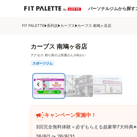
パーソナルジムから探す
FIT PALETTE
系列店
カーブス
カーブス 南鳩ヶ谷店
カーブス 南鳩ヶ谷店
アクセス:
釣り具の上州屋さんの向かい
スポーツジム
キャンペーン実施中！
3回完全無料体験＋必ずもらえる超豪華7大特典※
26/8/1 〜 26/8/31