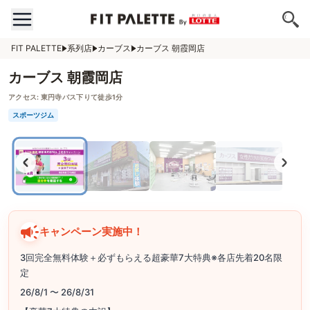
FIT PALETTE
系列店
カーブス
カーブス 朝霞岡店
カーブス 朝霞岡店
アクセス:
東円寺バス下りて徒歩1分
スポーツジム
キャンペーン実施中！
3回完全無料体験＋必ずもらえる超豪華7大特典※各店先着20名限
定
26/8/1 〜 26/8/31