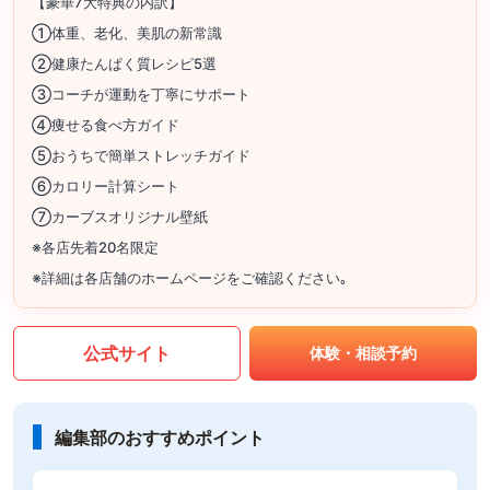
【豪華7大特典の内訳】
①体重、老化、美肌の新常識
②健康たんぱく質レシピ5選
③コーチが運動を丁寧にサポート
④痩せる食べ方ガイド
⑤おうちで簡単ストレッチガイド
⑥カロリー計算シート
⑦カーブスオリジナル壁紙
※各店先着20名限定
※詳細は各店舗のホームページをご確認ください｡
公式サイト
体験・相談予約
編集部のおすすめポイント