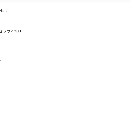
 戸田店
セラヴィ203
ン