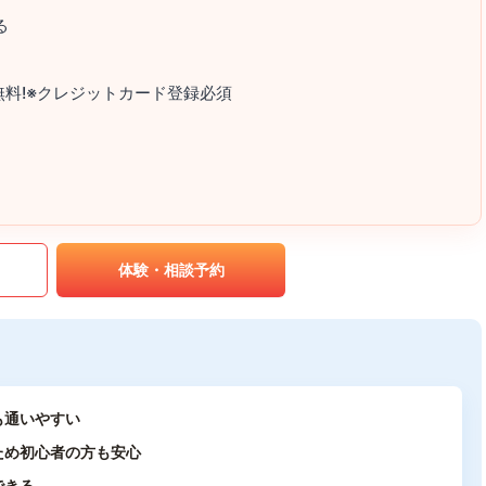
る
が2ヵ月無料!※クレジットカード登録必須
｡
体験・相談予約
も通いやすい
ため初心者の方も安心
できる