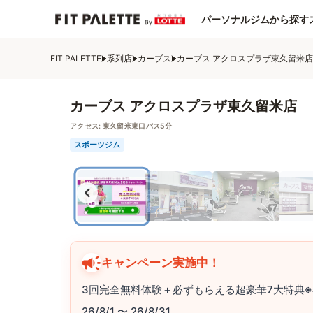
パーソナルジムから探す
FIT PALETTE
系列店
カーブス
カーブス アクロスプラザ東久留米店
カーブス アクロスプラザ東久留米店
アクセス:
東久留米東口バス5分
スポーツジム
キャンペーン実施中！
3回完全無料体験＋必ずもらえる超豪華7大特典※
26/8/1 〜 26/8/31