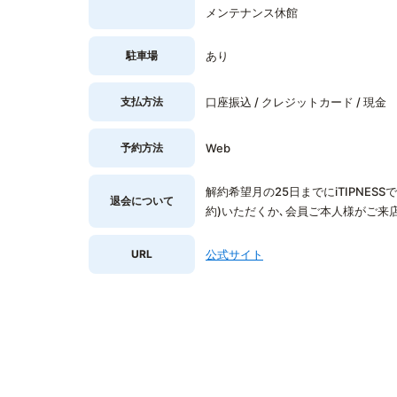
メンテナンス休館
駐車場
あり
支払方法
口座振込 / クレジットカード / 現金
予約方法
Web
解約希望月の25日までにiTIPNES
退会について
約)いただくか､会員ご本人様がご来
URL
公式サイト