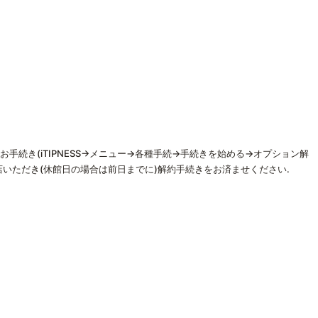
Sでお手続き(iTIPNESS→メニュー→各種手続→手続きを始める→オプション解
店いただき(休館日の場合は前日までに)解約手続きをお済ませください.