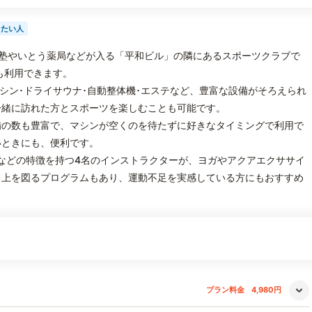
したい人
塾やいとう薬局などが入る「平和ビル」の隣にあるスポーツクラブで
も利用できます。
シン･ドライサウナ･自動整体機･エステなど、豊富な設備がそろえられ
一緒に訪れた方とスポーツを楽しむことも可能です。
備の数も豊富で、マシンが空くのを待たずに好きなタイミングで利用で
いときにも、便利です。
などの特徴を持つ4名のインストラクターが、ヨガやアクアエクササイ
向上を図るプログラムもあり、運動不足を実感している方にもおすすめ
プラン料金
4,980円