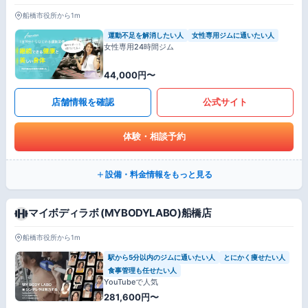
船橋市役所から1m
運動不足を解消したい人
女性専用ジムに通いたい人
女性専用24時間ジム
44,000円〜
店舗情報を確認
公式サイト
体験・相談予約
設備・料金情報をもっと見る
マイボディラボ (MYBODYLABO)船橋店
船橋市役所から1m
駅から5分以内のジムに通いたい人
とにかく痩せたい人
食事管理も任せたい人
YouTubeで人気
281,600円〜