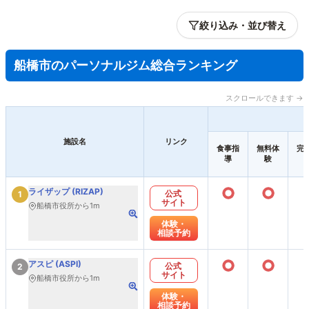
絞り込み・並び替え
船橋市のパーソナルジム総合ランキング
スクロールできます →
施設名
リンク
食事指
無料体
完
導
験
○
○
ライザップ (RIZAP)
公式
1
サイト
船橋市役所から1m
体験・
相談予約
○
○
アスピ (ASPI)
公式
2
サイト
船橋市役所から1m
体験・
相談予約