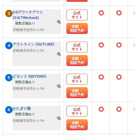
○
○
24/7ワークアウト
公式
3
サイト
(24/7Workout)
複数店舗あり
体験・
船橋市役所から1m
相談予約
○
○
アウトライン (OUTLINE)
公式
4
サイト
船橋市役所から1m
体験・
相談予約
○
○
ビヨンド (BEYOND)
公式
5
サイト
複数店舗あり
船橋市役所から1m
体験・
相談予約
○
○
かたぎり塾
公式
6
サイト
複数店舗あり
船橋市役所から1m
体験・
相談予約