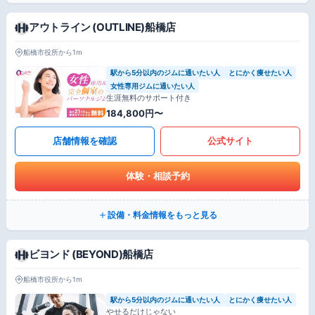
アウトライン (OUTLINE)船橋店
船橋市役所から1m
駅から5分以内のジムに通いたい人
とにかく痩せたい人
女性専用ジムに通いたい人
生涯無料のサポート付き
184,800円〜
店舗情報を確認
公式サイト
体験・相談予約
設備・料金情報をもっと見る
ビヨンド (BEYOND)船橋店
船橋市役所から1m
駅から5分以内のジムに通いたい人
とにかく痩せたい人
やせるだけじゃない