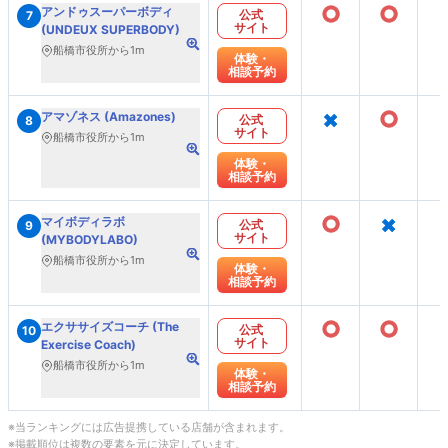
○
○
アンドゥスーパーボディ
公式
7
サイト
(UNDEUX SUPERBODY)
船橋市役所から1m
体験・
相談予約
×
○
アマゾネス (Amazones)
公式
8
サイト
船橋市役所から1m
体験・
相談予約
○
×
マイボディラボ
公式
9
サイト
(MYBODYLABO)
船橋市役所から1m
体験・
相談予約
○
○
エクササイズコーチ (The
公式
10
サイト
Exercise Coach)
船橋市役所から1m
体験・
相談予約
※当ランキングには広告提携している店舗が含まれます。
※掲載順位は複数の要素を元に決定しています。