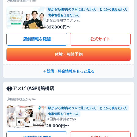
船橋市役所から1m
駅から5分以内のジムに通いたい人
とにかく痩せたい人
食事管理も任せたい人
あなた専用プログラム
327,800円〜
店舗情報を確認
公式サイト
体験・相談予約
設備・料金情報をもっと見る
アスピ (ASPI)船橋店
船橋市役所から1m
駅から5分以内のジムに通いたい人
とにかく痩せたい人
食事管理も任せたい人
米国資格保持者のみ
28,000円〜