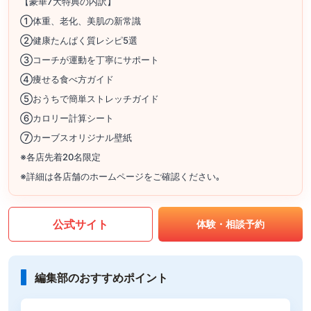
【豪華7大特典の内訳】
①体重、老化、美肌の新常識
②健康たんぱく質レシピ5選
③コーチが運動を丁寧にサポート
④痩せる食べ方ガイド
⑤おうちで簡単ストレッチガイド
⑥カロリー計算シート
⑦カーブスオリジナル壁紙
※各店先着20名限定
※詳細は各店舗のホームページをご確認ください｡
公式サイト
体験・相談予約
編集部のおすすめポイント