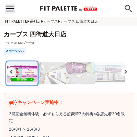
FIT PALETTE
系列店
カーブス
カーブス 四街道大日店
カーブス 四街道大日店
アクセス:
M2プラザ3F
スポーツジム
キャンペーン実施中！
3回完全無料体験＋必ずもらえる超豪華7大特典※各店先着20名限
定
26/8/1 〜 26/8/31