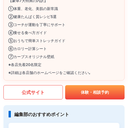
【豪華7大特典の内訳】
①体重、老化、美肌の新常識
②健康たんぱく質レシピ5選
③コーチが運動を丁寧にサポート
④痩せる食べ方ガイド
⑤おうちで簡単ストレッチガイド
⑥カロリー計算シート
⑦カーブスオリジナル壁紙
※各店先着20名限定
※詳細は各店舗のホームページをご確認ください｡
公式サイト
体験・相談予約
編集部のおすすめポイント