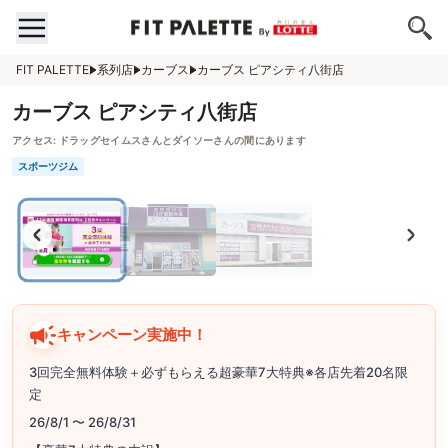
FIT PALETTE
系列店
カーブス
カーブス ピアシティ八街店
カーブス ピアシティ八街店
アクセス:
ドラッグセイムスさんとダイソーさんの間にあります
スポーツジム
キャンペーン実施中！
3回完全無料体験＋必ずもらえる超豪華7大特典※各店先着20名限
定
26/8/1 〜 26/8/31