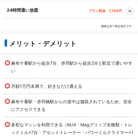
24時間通い放題
プラン料金
7,700円
価格は全て税込表記です。
メリット・デメリット
○
麻布十番駅から徒歩7分、赤羽駅から徒歩2分と駅近で通いやす
い
○
月額1万円未満で、好きなだけ通える
○
麻布十番駅・赤羽橋駅からの道中は舗装されているため、安全
にアクセスできる
○
多彩なマシンを利用できる（MJ4・Magグリップ全種類・トレ
ッドミル×7台・アセントトレーナー・パワーミルクライマー×1