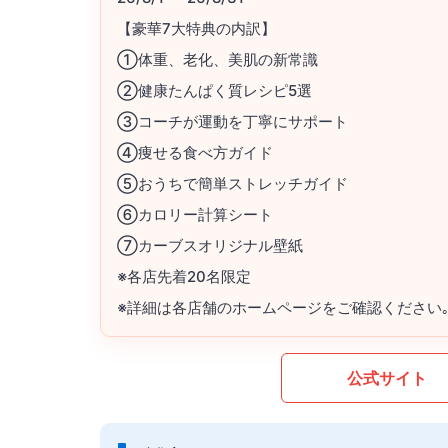
【豪華7大特典の内訳】
①体重、老化、美肌の新常識
②健康たんぱく質レシピ5選
③コーチが運動を丁寧にサポート
④痩せる食べ方ガイド
⑤おうちで簡単ストレッチガイド
⑥カロリー計算シート
⑦カーブスオリジナル壁紙
※各店先着20名限定
※詳細は各店舗のホームページをご確認ください
公式サイト