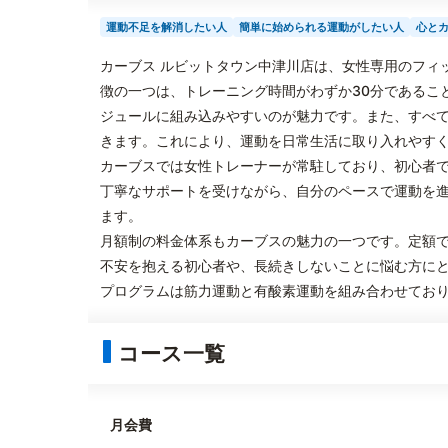
運動不足を解消したい人
簡単に始められる運動がしたい人
心と
カーブス ルビットタウン中津川店は、女性専用のフィ
徴の一つは、トレーニング時間がわずか30分であるこ
ジュールに組み込みやすいのが魅力です。また、すべ
きます。これにより、運動を日常生活に取り入れやす
カーブスでは女性トレーナーが常駐しており、初心者
丁寧なサポートを受けながら、自分のペースで運動を
ます。
月額制の料金体系もカーブスの魅力の一つです。定額
不安を抱える初心者や、長続きしないことに悩む方に
プログラムは筋力運動と有酸素運動を組み合わせてお
コース一覧
月会費