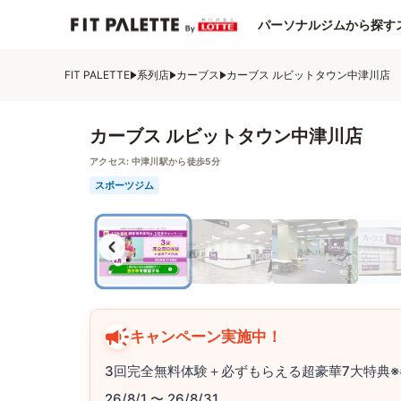
パーソナルジムから探す
FIT PALETTE
系列店
カーブス
カーブス ルビットタウン中津川店
カーブス ルビットタウン中津川店
アクセス:
中津川駅から徒歩5分
スポーツジム
キャンペーン実施中！
3回完全無料体験＋必ずもらえる超豪華7大特典※
26/8/1 〜 26/8/31