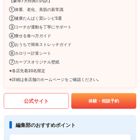
【豪華7大特典の内訳】
①体重、老化、美肌の新常識
②健康たんぱく質レシピ5選
③コーチが運動を丁寧にサポート
④痩せる食べ方ガイド
⑤おうちで簡単ストレッチガイド
⑥カロリー計算シート
⑦カーブスオリジナル壁紙
※各店先着20名限定
※詳細は各店舗のホームページをご確認ください｡
公式サイト
体験・相談予約
編集部のおすすめポイント