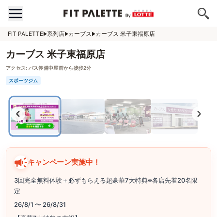
FIT PALETTE
系列店
カーブス
カーブス 米子東福原店
カーブス 米子東福原店
アクセス:
バス停備中屋前から徒歩2分
スポーツジム
キャンペーン実施中！
3回完全無料体験＋必ずもらえる超豪華7大特典※各店先着20名限
定
26/8/1 〜 26/8/31