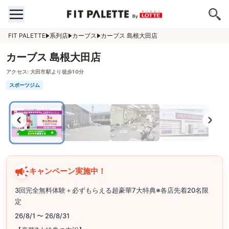
FIT PALETTE
系列店
カーブス
カーブス 島根大田店
カーブス 島根大田店
アクセス:
大田市駅より徒歩10分
スポーツジム
キャンペーン実施中！
3回完全無料体験＋必ずもらえる超豪華7大特典※各店先着20名限
定
26/8/1 〜 26/8/31