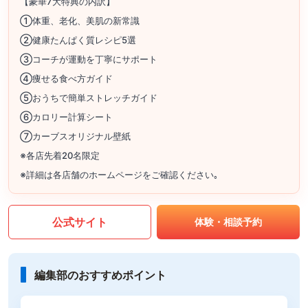
【豪華7大特典の内訳】
①体重、老化、美肌の新常識
②健康たんぱく質レシピ5選
③コーチが運動を丁寧にサポート
④痩せる食べ方ガイド
⑤おうちで簡単ストレッチガイド
⑥カロリー計算シート
⑦カーブスオリジナル壁紙
※各店先着20名限定
※詳細は各店舗のホームページをご確認ください｡
公式サイト
体験・相談予約
編集部のおすすめポイント