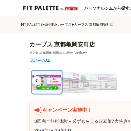
パーソナルジムから探す
FIT PALETTE
系列店
カーブス
カーブス 京都亀岡安町店
カーブス 京都亀岡安町店
アクセス:
亀岡市役所前バス停から徒歩2分
スポーツジム
キャンペーン実施中！
3回完全無料体験＋必ずもらえる超豪華7大特典※
26/8/1 〜 26/8/31