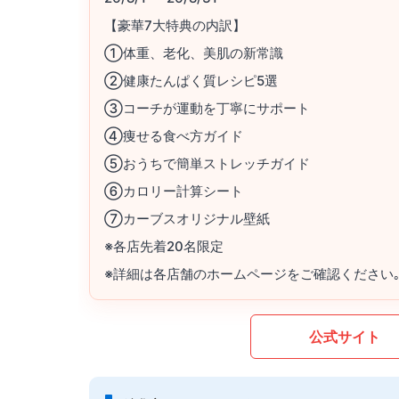
【豪華7大特典の内訳】
①体重、老化、美肌の新常識
②健康たんぱく質レシピ5選
③コーチが運動を丁寧にサポート
④痩せる食べ方ガイド
⑤おうちで簡単ストレッチガイド
⑥カロリー計算シート
⑦カーブスオリジナル壁紙
※各店先着20名限定
※詳細は各店舗のホームページをご確認ください
公式サイト