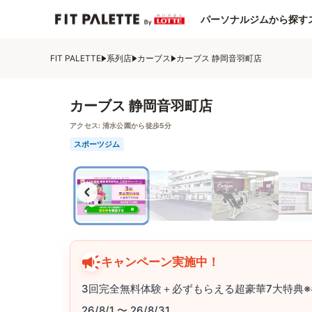
パーソナルジムから探す
FIT PALETTE
系列店
カーブス
カーブス 静岡音羽町店
カーブス 静岡音羽町店
アクセス:
清水公園から徒歩5分
スポーツジム
キャンペーン実施中！
3回完全無料体験＋必ずもらえる超豪華7大特典※
26/8/1 〜 26/8/31