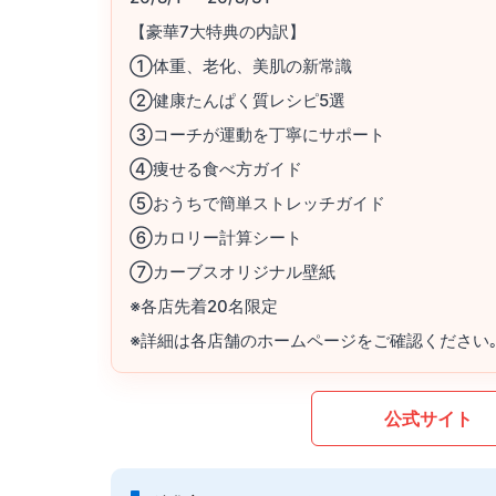
【豪華7大特典の内訳】
①体重、老化、美肌の新常識
②健康たんぱく質レシピ5選
③コーチが運動を丁寧にサポート
④痩せる食べ方ガイド
⑤おうちで簡単ストレッチガイド
⑥カロリー計算シート
⑦カーブスオリジナル壁紙
※各店先着20名限定
※詳細は各店舗のホームページをご確認ください
公式サイト