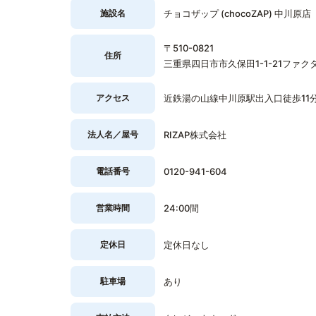
施設名
チョコザップ (chocoZAP) 中川原店
〒510-0821
住所
三重県四日市市久保田1-1-21ファク
アクセス
近鉄湯の山線中川原駅出入口徒歩11
法人名／屋号
RIZAP株式会社
電話番号
0120-941-604
営業時間
24:00間
定休日
定休日なし
駐車場
あり