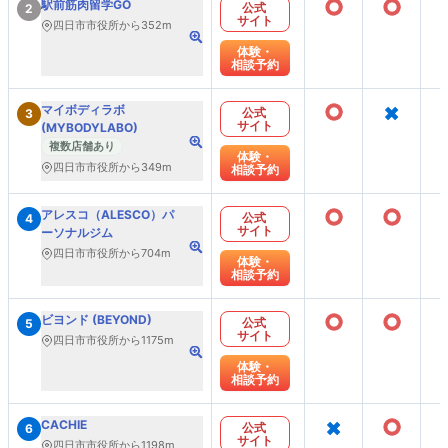
○
○
駅前筋肉留学GO
公式
2
サイト
四日市市役所から352m
体験・
相談予約
○
×
マイボディラボ
公式
3
サイト
(MYBODYLABO)
複数店舗あり
体験・
四日市市役所から349m
相談予約
○
○
アレスコ（ALESCO）パ
公式
4
サイト
ーソナルジム
四日市市役所から704m
体験・
相談予約
○
○
ビヨンド (BEYOND)
公式
5
サイト
四日市市役所から1175m
体験・
相談予約
×
○
CACHIE
公式
6
サイト
四日市市役所から1198m