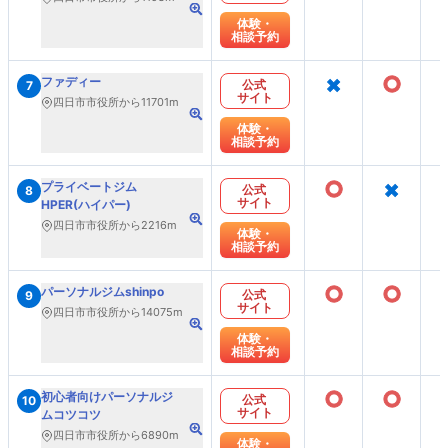
体験・
相談予約
×
○
ファディー
公式
7
サイト
四日市市役所から11701m
体験・
相談予約
○
×
プライベートジム
公式
8
サイト
HPER(ハイパー)
四日市市役所から2216m
体験・
相談予約
○
○
パーソナルジムshinpo
公式
9
サイト
四日市市役所から14075m
体験・
相談予約
○
○
初心者向けパーソナルジ
公式
10
サイト
ムコツコツ
四日市市役所から6890m
体験・