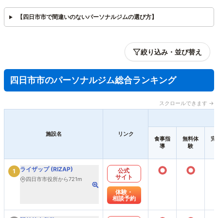
【四日市市で間違いのないパーソナルジムの選び方】
絞り込み・並び替え
四日市市のパーソナルジム総合ランキング
スクロールできます →
施設名
リンク
食事指
無料体
完
導
験
○
○
ライザップ (RIZAP)
公式
1
サイト
四日市市役所から721m
体験・
相談予約