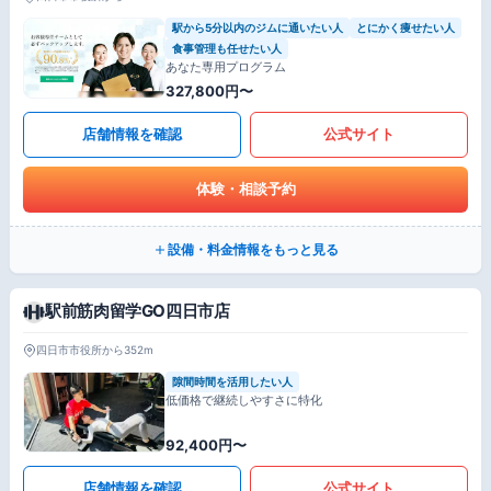
駅から5分以内のジムに通いたい人
とにかく痩せたい人
食事管理も任せたい人
あなた専用プログラム
327,800円〜
店舗情報を確認
公式サイト
体験・相談予約
設備・料金情報をもっと見る
駅前筋肉留学GO四日市店
四日市市役所から352m
隙間時間を活用したい人
低価格で継続しやすさに特化
92,400円〜
店舗情報を確認
公式サイト