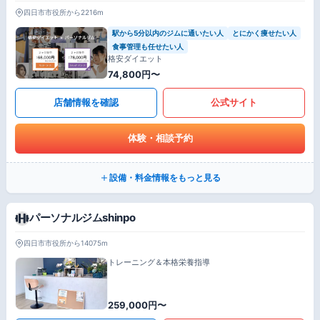
四日市市役所から2216m
駅から5分以内のジムに通いたい人
とにかく痩せたい人
食事管理も任せたい人
格安ダイエット
74,800円〜
店舗情報を確認
公式サイト
体験・相談予約
設備・料金情報をもっと見る
パーソナルジムshinpo
四日市市役所から14075m
トレーニング＆本格栄養指導
259,000円〜