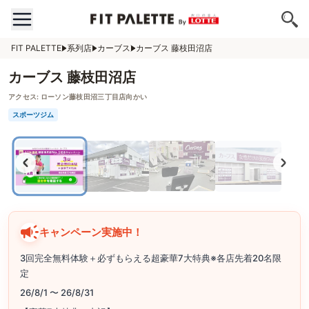
FIT PALETTE
系列店
カーブス
カーブス 藤枝田沼店
カーブス 藤枝田沼店
アクセス:
ローソン藤枝田沼三丁目店向かい
スポーツジム
キャンペーン実施中！
3回完全無料体験＋必ずもらえる超豪華7大特典※各店先着20名限
定
26/8/1 〜 26/8/31