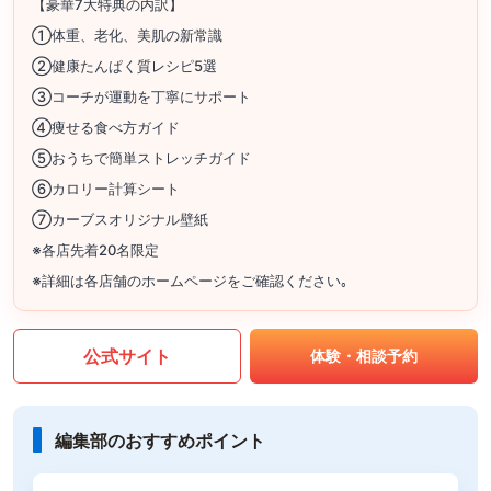
【豪華7大特典の内訳】
①体重、老化、美肌の新常識
②健康たんぱく質レシピ5選
③コーチが運動を丁寧にサポート
④痩せる食べ方ガイド
⑤おうちで簡単ストレッチガイド
⑥カロリー計算シート
⑦カーブスオリジナル壁紙
※各店先着20名限定
※詳細は各店舗のホームページをご確認ください｡
公式サイト
体験・相談予約
編集部のおすすめポイント