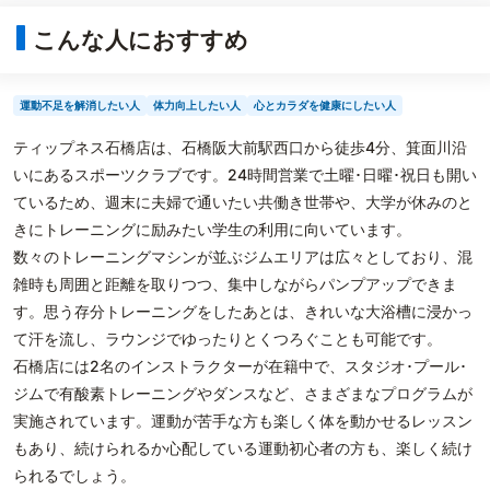
こんな人におすすめ
運動不足を解消したい人
体力向上したい人
心とカラダを健康にしたい人
ティップネス石橋店は、石橋阪大前駅西口から徒歩4分、箕面川沿
いにあるスポーツクラブです。24時間営業で土曜･日曜･祝日も開い
ているため、週末に夫婦で通いたい共働き世帯や、大学が休みのと
きにトレーニングに励みたい学生の利用に向いています。
数々のトレーニングマシンが並ぶジムエリアは広々としており、混
雑時も周囲と距離を取りつつ、集中しながらパンプアップできま
す。思う存分トレーニングをしたあとは、きれいな大浴槽に浸かっ
て汗を流し、ラウンジでゆったりとくつろぐことも可能です。
石橋店には2名のインストラクターが在籍中で、スタジオ･プール･
ジムで有酸素トレーニングやダンスなど、さまざまなプログラムが
実施されています。運動が苦手な方も楽しく体を動かせるレッスン
もあり、続けられるか心配している運動初心者の方も、楽しく続け
られるでしょう。