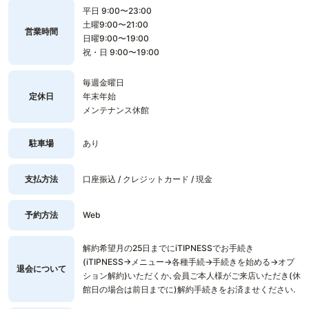
平日 9:00〜23:00
土曜9:00〜21:00
営業時間
日曜9:00〜19:00
祝・日 9:00〜19:00
毎週金曜日
定休日
年末年始
メンテナンス休館
駐車場
あり
支払方法
口座振込 / クレジットカード / 現金
予約方法
Web
解約希望月の25日までにiTIPNESSでお手続き
(iTIPNESS→メニュー→各種手続→手続きを始める→オプ
退会について
ション解約)いただくか､会員ご本人様がご来店いただき(休
館日の場合は前日までに)解約手続きをお済ませください.