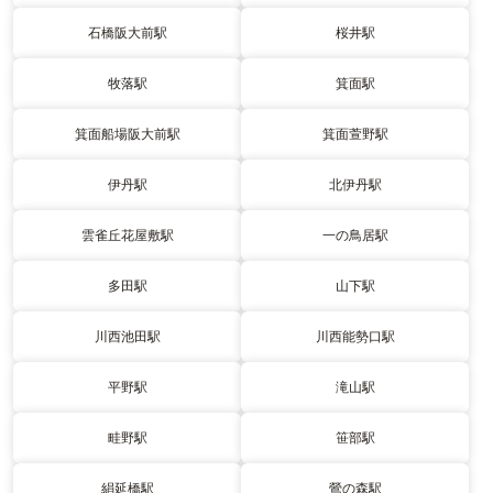
石橋阪大前駅
桜井駅
牧落駅
箕面駅
箕面船場阪大前駅
箕面萱野駅
伊丹駅
北伊丹駅
雲雀丘花屋敷駅
一の鳥居駅
多田駅
山下駅
川西池田駅
川西能勢口駅
平野駅
滝山駅
畦野駅
笹部駅
絹延橋駅
鶯の森駅