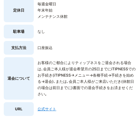
毎週金曜日
定休日
年末年始
メンテナンス休館
駐車場
なし
支払方法
口座振込
お客様のご都合によりティップネスをご退会される場合
は､会員ご本人様が退会希望月の25日までにiTIPNESSでの
お手続き(iTIPNESS→メニュー→各種手続→手続きを始め
退会について
る→退会)､または､会員ご本人様がご来店いただき(休館日
の場合は前日までに)書面での退会手続きをお済ませくだ
さい｡
URL
公式サイト