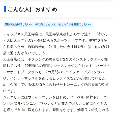
こんな人におすすめ
運動不足を解消したい人
体力向上したい人
心とカラダを健康にしたい人
ティップネス天王寺店は、天王寺駅東改札からすぐ近く、「都シテ
ィ大阪天王寺」の3～4階にあるスポーツクラブです。午前10時か
ら営業のため、通勤通学前に利用したい会社員や学生は、他の系列
店に通う方が良いでしょう。
天王寺店には、ボクシング経験者など2名のインストラクターが在
籍しており、40種類もの豊富なレッスンを受けられます。パーソナ
ルサポートプログラムも、2カ月間のシェイプアッププログラム
や、インナーマッスルを鍛えるピラティスなどが充実しているた
め、今感じている体の悩みに合わせたトレーニング内容を選びやす
いです。
ジムエリアにはウェイトマシンをはじめ、バーベル･体幹トレーニ
ング用器具･ランニングマシンなどが並んでおり、目的に合うもの
を選んで自由に鍛えられます。時間をかけず、効率良く鍛えられる