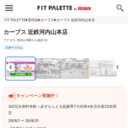
FIT PALETTE
系列店
カーブス
カーブス 近鉄河内山本店
カーブス 近鉄河内山本店
アクセス:
河内山本駅から徒歩1分
スポーツジム
キャンペーン実施中！
3回完全無料体験＋必ずもらえる超豪華7大特典※各店先着20名限
定
26/8/1 〜 26/8/31