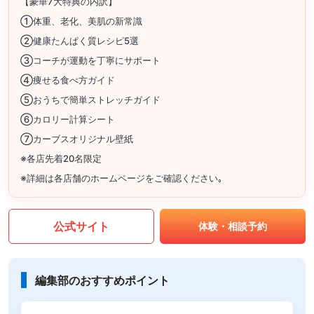
【豪華7大特典の内訳】
①体重、老化、美肌の新常識
②健康たんぱく質レシピ5選
③コーチが運動を丁寧にサポート
④痩せる食べ方ガイド
⑤おうちで簡単ストレッチガイド
⑥カロリー計算シート
⑦カーブスオリジナル壁紙
※各店先着20名限定
※詳細は各店舗のホームページをご確認ください｡
公式サイト
体験・相談予約
編集部のおすすめポイント