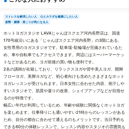
ストレスを解消したい人
心とカラダを健康にしたい人
姿勢・腰痛・肩こりが気になる人
ホットヨガスタジオ LAVAじゃんぼスクエア河内長野店は、国道
170号線沿いにある「じゃんぼスクエア河内長野」の3階にある、
女性専用のヨガスタジオです。駐車場･駐輪場が完備されているた
め、車や自転車でもアクセスできます。周辺にはスーパーマーケッ
トなどがあるため、ヨガ前後の買い物も便利です。
2名の講師が在籍しており、リラックスヨガや背中美人ヨガ、開脚
フローヨガ、美脚ヨガなど、初心者向けも含めたさまざまなホット
ヨガレッスンが受けられます。日本女性に合わせた内容、発汗しや
すいスタジオで、肌質や凝りの改善、シェイプアップなどが目指せ
るのが特徴です。
幅広い年代が利用しているため、年齢や経験に関係なくホットヨガ
を楽しめます。仕事帰りにも通いやすい21時からのレッスンがある
ため、自分の都合に合わせて通えるのもメリットです。当日予約も
できる60分の体験レッスンで、レッスン内容やスタジオの雰囲気も