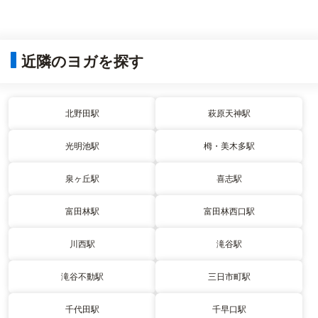
近隣のヨガを探す
北野田駅
萩原天神駅
光明池駅
栂・美木多駅
泉ヶ丘駅
喜志駅
富田林駅
富田林西口駅
川西駅
滝谷駅
滝谷不動駅
三日市町駅
千代田駅
千早口駅