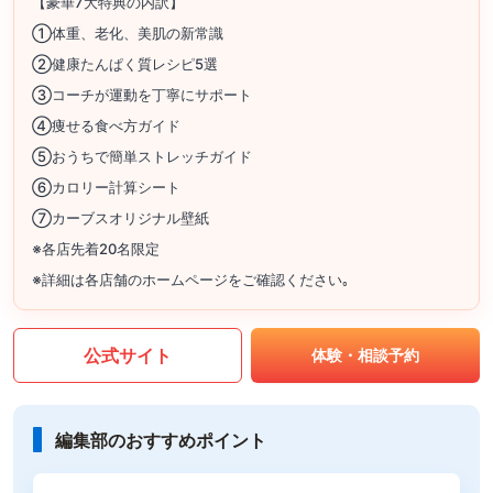
【豪華7大特典の内訳】
①体重、老化、美肌の新常識
②健康たんぱく質レシピ5選
③コーチが運動を丁寧にサポート
④痩せる食べ方ガイド
⑤おうちで簡単ストレッチガイド
⑥カロリー計算シート
⑦カーブスオリジナル壁紙
※各店先着20名限定
※詳細は各店舗のホームページをご確認ください｡
公式サイト
体験・相談予約
編集部のおすすめポイント