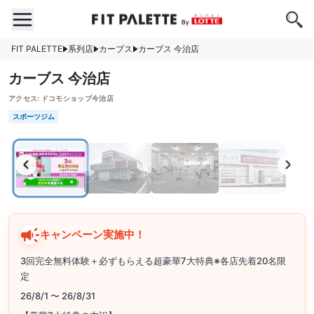
FIT PALETTE
系列店
カーブス
カーブス 今治店
カーブス 今治店
アクセス:
ドコモショップ今治店
スポーツジム
キャンペーン実施中！
3回完全無料体験＋必ずもらえる超豪華7大特典※各店先着20名限
定
26/8/1 〜 26/8/31