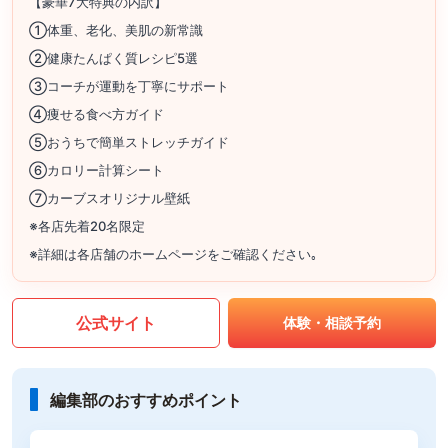
【豪華7大特典の内訳】
①体重、老化、美肌の新常識
②健康たんぱく質レシピ5選
③コーチが運動を丁寧にサポート
④痩せる食べ方ガイド
⑤おうちで簡単ストレッチガイド
⑥カロリー計算シート
⑦カーブスオリジナル壁紙
※各店先着20名限定
※詳細は各店舗のホームページをご確認ください｡
公式サイト
体験・相談予約
編集部のおすすめポイント