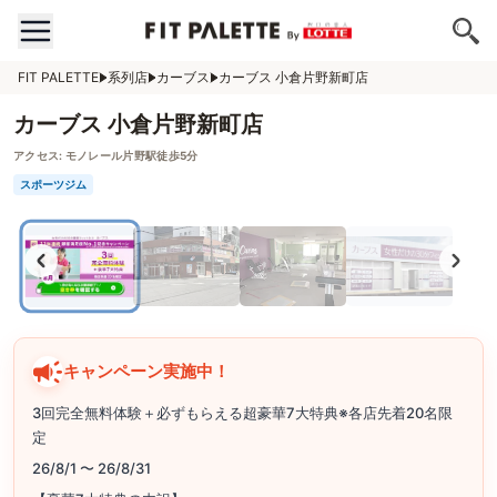
FIT PALETTE
系列店
カーブス
カーブス 小倉片野新町店
カーブス 小倉片野新町店
アクセス:
モノレール片野駅徒歩5分
スポーツジム
キャンペーン実施中！
3回完全無料体験＋必ずもらえる超豪華7大特典※各店先着20名限
定
26/8/1 〜 26/8/31