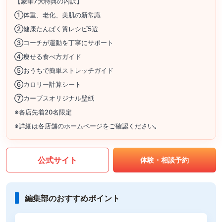
【豪華7大特典の内訳】
①体重、老化、美肌の新常識
②健康たんぱく質レシピ5選
③コーチが運動を丁寧にサポート
④痩せる食べ方ガイド
⑤おうちで簡単ストレッチガイド
⑥カロリー計算シート
⑦カーブスオリジナル壁紙
※各店先着20名限定
※詳細は各店舗のホームページをご確認ください｡
公式サイト
体験・相談予約
編集部のおすすめポイント