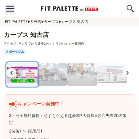
FIT PALETTE
系列店
カーブス
カーブス 知古店
カーブス 知古店
アクセス:
サンリブから徒歩2分くすりのハッピー薬局内
スポーツジム
キャンペーン実施中！
3回完全無料体験＋必ずもらえる超豪華7大特典※各店先着20名限
定
26/8/1 〜 26/8/31