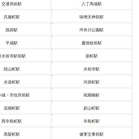
交通局前駅
八丁馬場駅
呉服町駅
味噌天神前駅
国府駅
坪井川公園駅
平成駅
慶徳校前駅
新水前寺駅前駅
新町駅
段山町駅
水前寺駅
水道町駅
河原町駅
本城・市役所前駅
祇園橋駅
花畑町駅
蔚山町駅
西辛島町駅
辛島町駅
黒髪町駅
健軍交番前駅