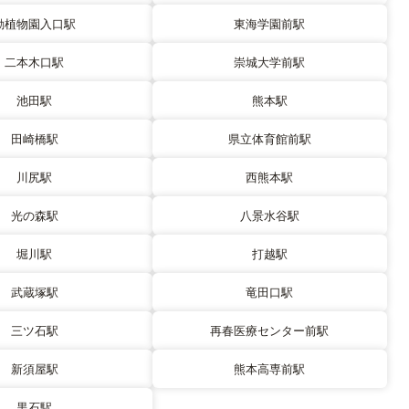
動植物園入口駅
東海学園前駅
二本木口駅
崇城大学前駅
池田駅
熊本駅
田崎橋駅
県立体育館前駅
川尻駅
西熊本駅
光の森駅
八景水谷駅
堀川駅
打越駅
武蔵塚駅
竜田口駅
三ツ石駅
再春医療センター前駅
新須屋駅
熊本高専前駅
黒石駅