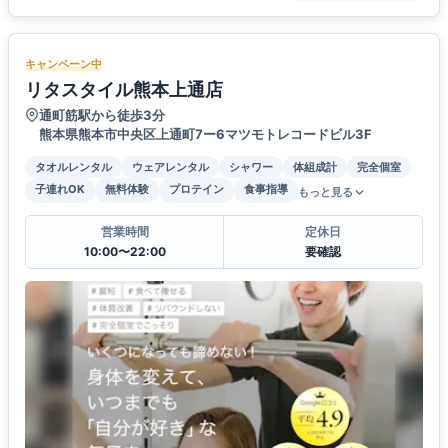
キャンペーン中
リタスタイル熊本上通店
通町筋駅から徒歩3分
熊本県熊本市中央区上通町7ー6マツモトレコードビル3F
タオルレンタル
ウェアレンタル
シャワー
体組成計
完全個室
子連れOK
無料体験
プロテイン
食事指導
もっと見る
営業時間
定休日
10:00〜22:00
要確認