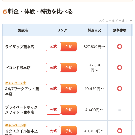
料金・体験・特徴を比べる
スクロールできます →
施設名
リンク
料金目安
無料体験
○
公式
予約
ライザップ熊本店
327,800円〜
102,300
○
公式
予約
ビヨンド熊本店
円〜
キャンペーン中
○
公式
予約
24/7ワークアウト熊
10,450円〜
本店
プライベートボック
-
公式
予約
4,400円〜
スフィット熊本店
キャンペーン中
○
公式
予約
リタスタイル熊本上
49,000円〜