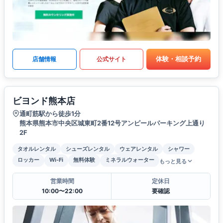
体験・相談予約
店舗情報
公式サイト
ビヨンド熊本店
通町筋駅から徒歩1分
熊本県熊本市中央区城東町2番12号アンピールパーキング上通り
2F
タオルレンタル
シューズレンタル
ウェアレンタル
シャワー
ロッカー
Wi-Fi
無料体験
ミネラルウォーター
もっと見る
営業時間
定休日
10:00〜22:00
要確認