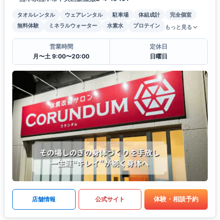
タオルレンタル
ウェアレンタル
駐車場
体組成計
完全個室
無料体験
ミネラルウォーター
水素水
プロテイン
もっと見る
営業時間
定休日
月〜土 9:00〜20:00
日曜日
体験・相談予約
店舗情報
公式サイト