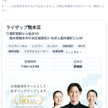
です。
※「－」は未提供を示すものではありません。詳細は各施設の公式サイトをご確認くだ
さい。
ライザップ熊本店
通町筋駅から徒歩1分
熊本県熊本市中央区城東町2-18求人案内通町ビル5F
ウェアレンタル
シャワー
ロッカー
体組成計
Wi-Fi
無料体験
ミネラルウォーター
食事指導
もっと見る
営業時間
定休日
7:00〜23:00
要確認