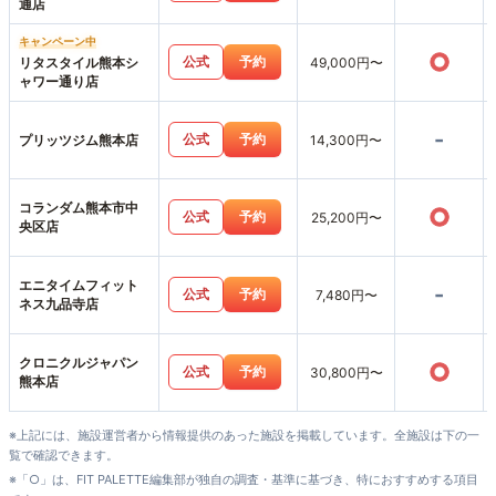
通店
キャンペーン中
○
公式
予約
リタスタイル熊本シ
49,000円〜
ャワー通り店
-
公式
予約
プリッツジム熊本店
14,300円〜
コランダム熊本市中
○
公式
予約
25,200円〜
央区店
エニタイムフィット
-
公式
予約
7,480円〜
ネス九品寺店
クロニクルジャパン
○
公式
予約
30,800円〜
熊本店
※上記には、施設運営者から情報提供のあった施設を掲載しています。全施設は下の一
覧で確認できます。
※「○」は、FIT PALETTE編集部が独自の調査・基準に基づき、特におすすめする項目