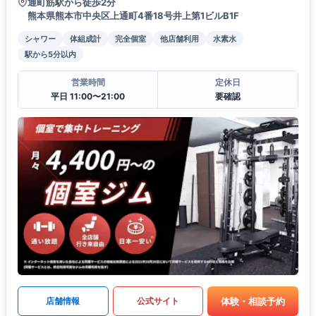
通町筋駅から徒歩2分
熊本県熊本市中央区上通町4番18号井上第1ビルB1F
シャワー
体組成計
完全個室
他店舗利用
水素水
駅から5分以内
営業時間
定休日
平日 11:00〜21:00
要確認
体験・相談予約
店舗情報
公式サイト