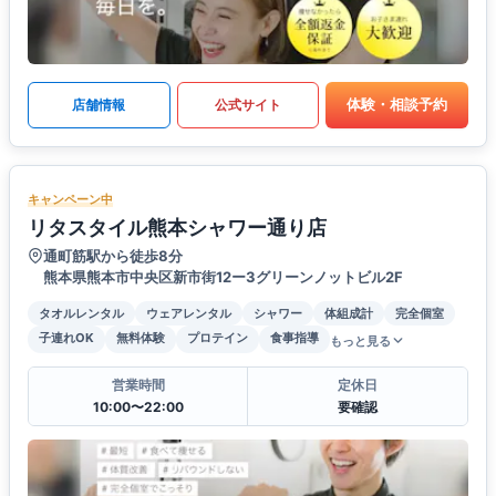
体験・相談予約
店舗情報
公式サイト
キャンペーン中
リタスタイル熊本シャワー通り店
通町筋駅から徒歩8分
熊本県熊本市中央区新市街12ー3グリーンノットビル2F
タオルレンタル
ウェアレンタル
シャワー
体組成計
完全個室
子連れOK
無料体験
プロテイン
食事指導
もっと見る
営業時間
定休日
10:00〜22:00
要確認