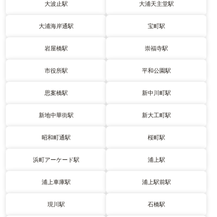
大波止駅
大浦天主堂駅
大浦海岸通駅
宝町駅
岩屋橋駅
崇福寺駅
市役所駅
平和公園駅
思案橋駅
新中川町駅
新地中華街駅
新大工町駅
昭和町通駅
桜町駅
浜町アーケード駅
浦上駅
浦上車庫駅
浦上駅前駅
現川駅
石橋駅