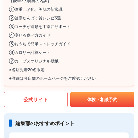
【豪華7大特典の内訳】
①体重、老化、美肌の新常識
②健康たんぱく質レシピ5選
③コーチが運動を丁寧にサポート
④痩せる食べ方ガイド
⑤おうちで簡単ストレッチガイド
⑥カロリー計算シート
⑦カーブスオリジナル壁紙
※各店先着20名限定
※詳細は各店舗のホームページをご確認ください｡
公式サイト
体験・相談予約
編集部のおすすめポイント