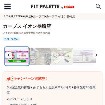
FIT PALETTE
系列店
カーブス
カーブス イオン長崎店
カーブス イオン長崎店
アクセス:
長崎バス新地中華街バス停目の前
スポーツジム
キャンペーン実施中！
3回完全無料体験＋必ずもらえる超豪華7大特典※各店先着20名限
定
26/8/1 〜 26/8/31